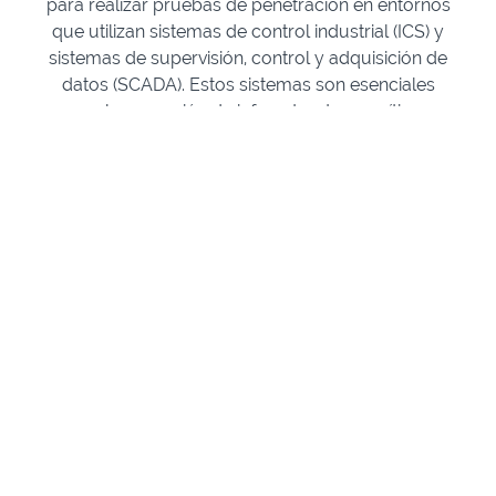
para realizar pruebas de penetración en entornos
que utilizan sistemas de control industrial (ICS) y
sistemas de supervisión, control y adquisición de
datos (SCADA). Estos sistemas son esenciales
para la operación de infraestructuras críticas,
como redes eléctricas, plantas nucleares,
sistemas de transporte, y servicios de salud, entre
otros. La hiperdigitalización impulsada por la
Industria 4.0/5.0 ha incrementado la exposición
de estos sistemas a ciberataques, convirtiéndolos
en un objetivo atractivo para los atacantes.
Objetivo del curso
En este curso aprenderás a realizar una prueba de